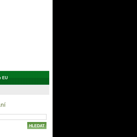
tví Zlámal
kna - dveře - ploty
e EU
ní