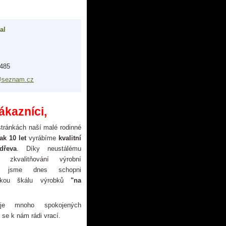
al
 485
@sez
nam.cz
ákazníci,
tránkách naší malé rodinné
jak
10 let
vyrábíme
kvalitní
dřeva
. Díky neustálému
a zkvalitňování výrobní
e jsme dnes schopni
rokou škálu výrobků
"na
je mnoho spokojených
 se k nám rádi vrací.