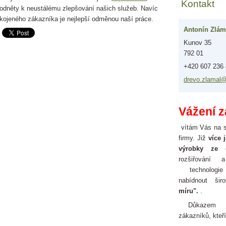
Kontakt
odněty k neustálému zlepšování našich služeb. Navíc
okojeného zákazníka je nejlepší odměnou naší práce.
Antonín Zlám
Kunov 35
792 01
+420 607 236
drevo.zl
amal
Vážení z
vítám Vás na s
firmy. Již
více 
výrobky ze 
rozšiřování 
technologi
nabídnout ši
míru".
.
Důkazem 
zákazníků, kteří