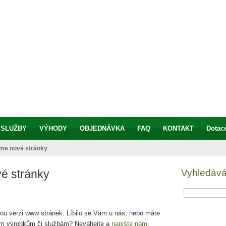
Truhlářs
nábytek - o
 SLUŽBY
VÝHODY
OBJEDNÁVKA
FAQ
KONTAKT
Dotac
me nové stránky
é stránky
Vyhledává
vou verzi www stránek. Líbilo se Vám u nás, nebo máte
im výrobkům či službám? Neváhejte a
napište nám
.