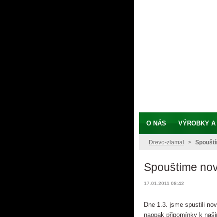
O NÁS
VÝROBKY A
Drevo-zlamal
>
Spouští
Spouštíme nov
17.01.2011 08:42
Dne 1.3. jsme spustili no
naopak připomínky k naš